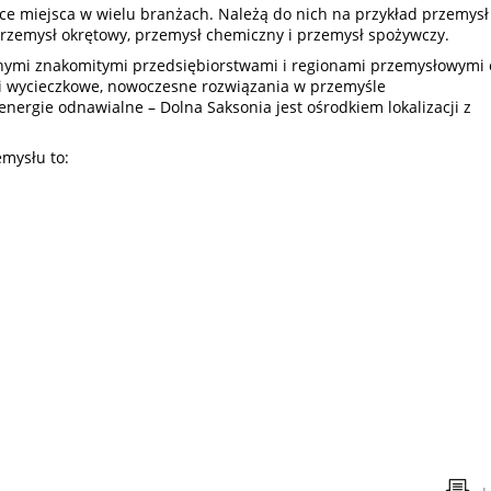
e miejsca w wielu branżach. Należą do nich na przykład przemysł
rzemysł okrętowy, przemysł chemiczny i przemysł spożywczy.
znymi znakomitymi przedsiębiorstwami i regionami przemysłowymi 
tki wycieczkowe, nowoczesne rozwiązania w przemyśle
nergie odnawialne – Dolna Saksonia jest ośrodkiem lokalizacji z
emysłu to: