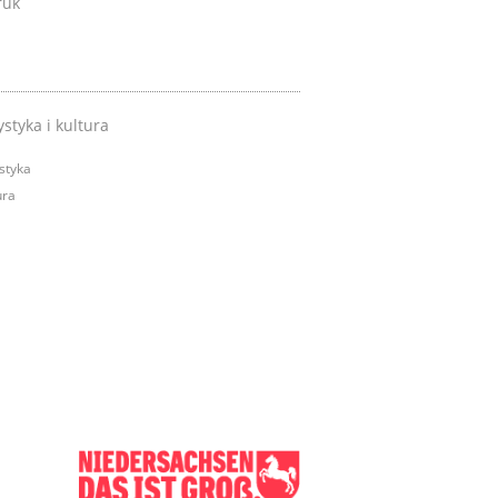
ruk
styka i kultura
styka
ura