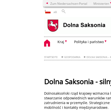
Zum Niedersachsen-Portal
Ministerien
A
A
Kraj
Polityka i państwo
STARTSEITE
GOSPODARKA
DOLNA SAKSONIA – 
Dolna Saksonia - sil
Dolnosaksoński rząd krajowy wzmacnia 
stwarzanie odpowiednich warunków ram
zatrudnienia w przemyśle. Strategiczne c
mobilność i kontakty międzynarodowe.