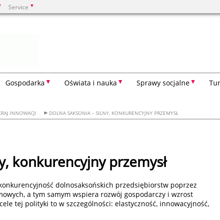
Service
Wyszukiwanie
Gospodarka
Oświata i nauka
Sprawy socjalne
Tur
KRAJ INNOWACJI
DOLNA SAKSONIA – SILNY, KONKURENCYJNY PRZEMYSŁ
ny, konkurencyjny przemysł
konkurencyjność dolnosaksońskich przedsiębiorstw poprzez
owych, a tym samym wspiera rozwój gospodarczy i wzrost
ele tej polityki to w szczególności: elastyczność, innowacyjność,