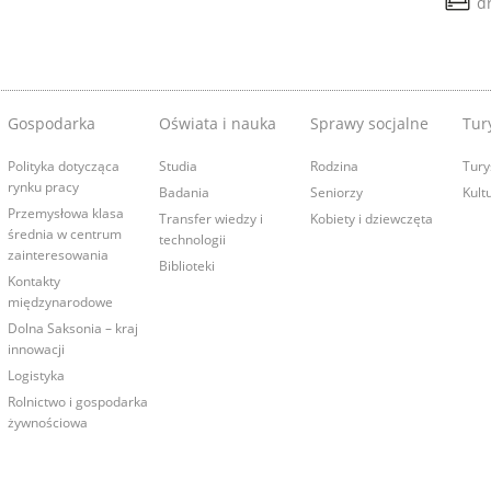
d
Gospodarka
Oświata i nauka
Sprawy socjalne
Tury
Polityka dotycząca
Studia
Rodzina
Tury
rynku pracy
Badania
Seniorzy
Kult
Przemysłowa klasa
Transfer wiedzy i
Kobiety i dziewczęta
średnia w centrum
technologii
zainteresowania
Biblioteki
Kontakty
międzynarodowe
Dolna Saksonia – kraj
innowacji
Logistyka
Rolnictwo i gospodarka
żywnościowa