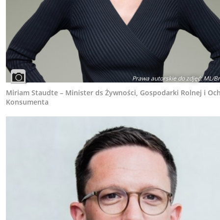
Prawa autorskie do zdjęć
:
ML/Br
Miriam Staudte – Minister ds Żywności, Gospodarki Rolnej i Oc
Konsumenta